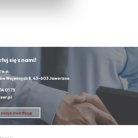
uj się z nami!
z o.o.
idów Wojennych 8, 43-603 Jaworzno
614 01 75
iser.pl
swoja inwestycję
tności