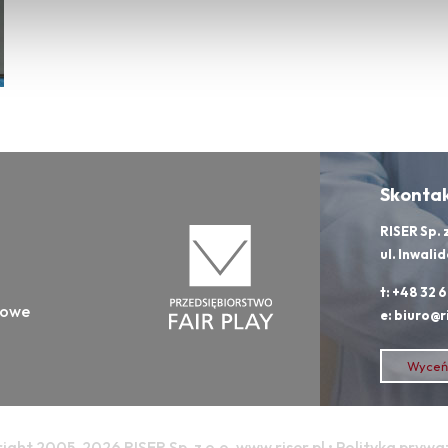
Skontakt
RISER Sp. 
ul. Inwal
t: +48 32 
dowe
e: biuro@r
Wyceń 
ight 2005-2026 RISER Sp. z o.o. www.riser.pl •
Polityka prywa